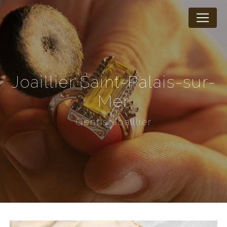
Panneau de gestion des cookies
joaillier Saint-Palais-sur-
Mer
Gentis Joaillier