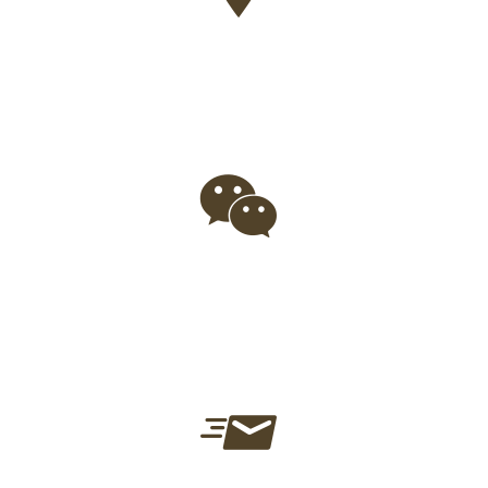
Adresse
63 Rue Gambetta, 17200 Royan
Téléphone
05 46 38 33 69