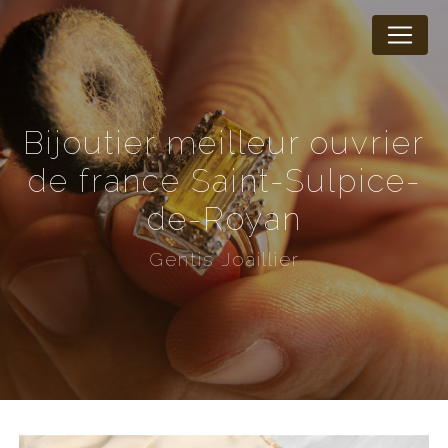
Panneau de gestion des cookies
bijoutier meilleur ouvrier
de france Saint-Sulpice-
de-Royan
Gentis Joaillier